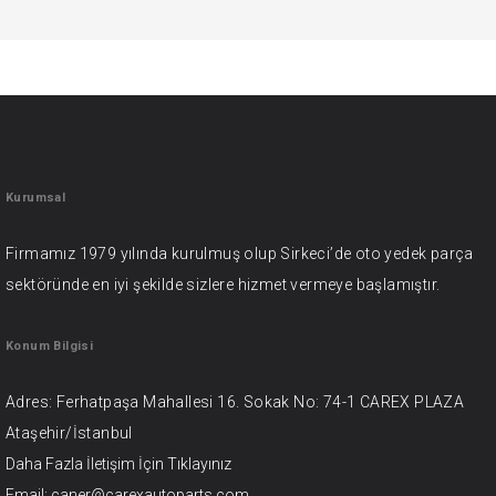
Kurumsal
Firmamız 1979 yılında kurulmuş olup Sirkeci’de oto yedek parça
sektöründe en iyi şekilde sizlere hizmet vermeye başlamıştır.
Konum Bilgisi
Adres: Ferhatpaşa Mahallesi 16. Sokak No: 74-1 CAREX PLAZA
Ataşehir/İstanbul
Daha Fazla İletişim İçin
Tıklayınız
Email: caner@carexautoparts.com