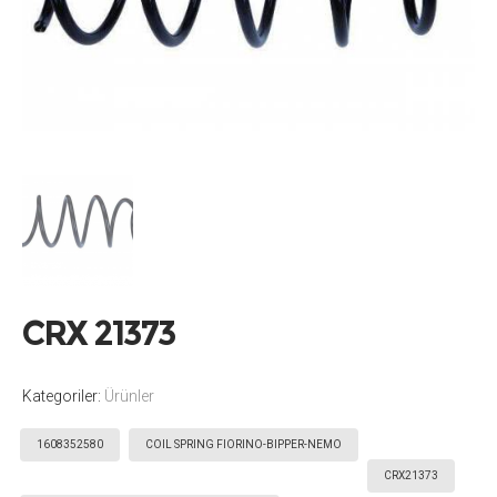
CRX 21373
Kategoriler:
Ürünler
Etiketler:
,
,
,
1608352580
COIL SPRING FIORINO-BIPPER-NEMO
CRX21373