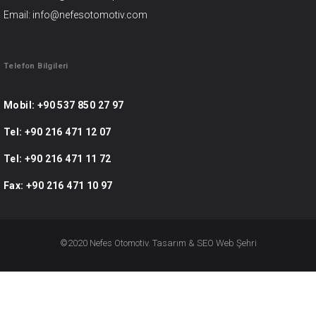
Email: info@nefesotomotiv.com
Telefon Bilgileri
Mobil:
+90 537 850 27 97
Tel:
+90 216 471 12 07
Tel:
+90 216 471 11 72
Fax:
+90 216 471 10 97
©2020 Nefes Otomotiv. Tasarım & SEO
Web Şehri