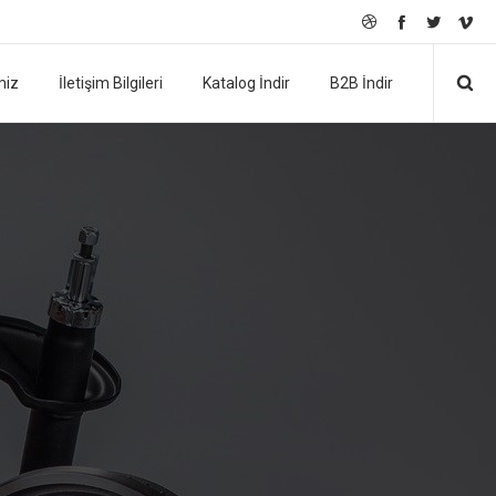
miz
İletişim Bilgileri
Katalog İndir
B2B İndir