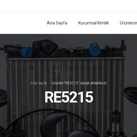
Ana Sayfa
Kurumsal Kimlik
Ürünleri
Ana Sayfa
Ürünler “RE5215” olarak etiketlendi
RE5215