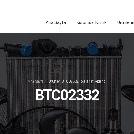
Ana Sayfa
Kurumsal Kimlik
Ürünleri
Ana Sayfa
Ürünler “BTC02332” olarak etiketlendi
BTC02332