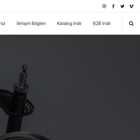
miz
İletişim Bilgileri
Katalog İndir
B2B İndir