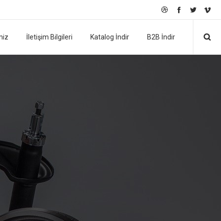
miz
İletişim Bilgileri
Katalog İndir
B2B İndir