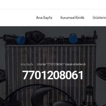
Ana Sayfa
Kurumsal Kimlik
Ürünleri
Ana Sayfa
Ürünler “7701208061” olarak etiketlendi
7701208061