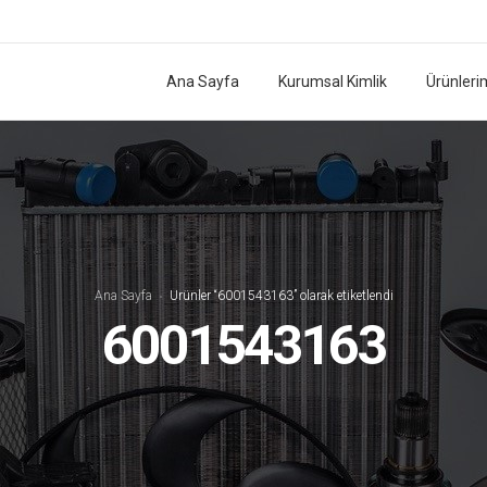
Ana Sayfa
Kurumsal Kimlik
Ürünleri
Ana Sayfa
Ürünler “6001543163” olarak etiketlendi
6001543163