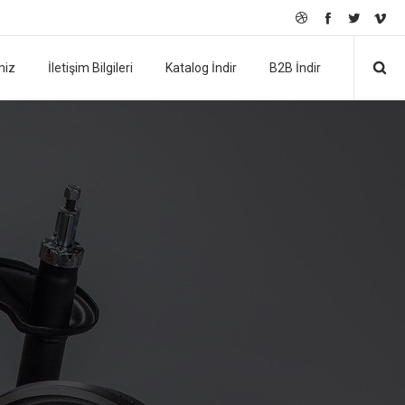
miz
İletişim Bilgileri
Katalog İndir
B2B İndir