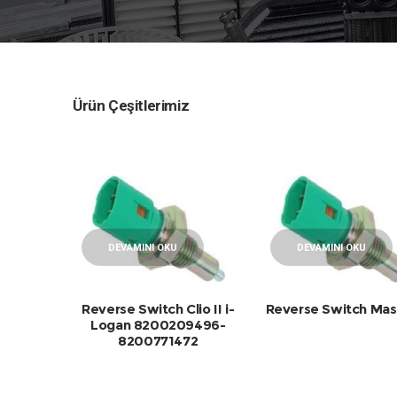
Ürün Çeşitlerimiz
DEVAMINI OKU
DEVAMINI OKU
Reverse Switch Clio II i-
Reverse Switch Mast
Logan 8200209496-
8200771472